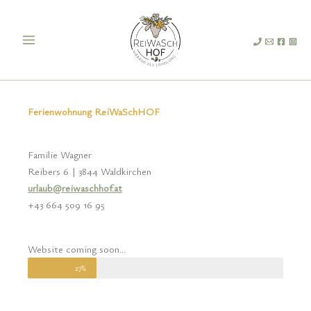
Zum
Main
Inhalt
Menu
springen
Ferienwohnung ReiWaSchHOF
Familie Wagner
Reibers 6 | 3844 Waldkirchen
urlaub@reiwaschhof.at
+43 664 509 16 95
Website coming soon...
27%